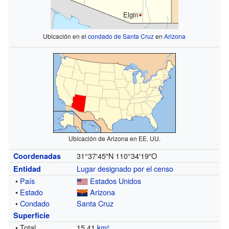
Elgin
Ubicación en el
condado de Santa Cruz
en
Arizona
Ubicación de Arizona en EE. UU.
31°37′45″N
110°34′19″O
Coordenadas
Lugar designado por el censo
Entidad
•
País
Estados Unidos
•
Estado
Arizona
•
Condado
Santa Cruz
Superficie
• Total
15.41
km²