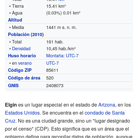
• Tierra
15.41 km²
• Agua
(0.03%) 0.01 km²
Altitud
• Media
1441 m s. n. m.
Población
(
2010
)
• Total
161 hab.
•
Densidad
10,45 hab./km²
Montaña
:
UTC-7
Huso horario
• en
verano
UTC-7
85611
Código ZIP
520
Código de área
2408073
GNIS
Elgin
es un lugar especial en el estado de
Arizona
, en los
Estados Unidos
. Se encuentra en el
condado de Santa
Cruz
. No es una ciudad grande, sino un "lugar designado
por el censo" (CDP). Esto significa que es un área que el
gobierno define para recopilar datos de población, aunque