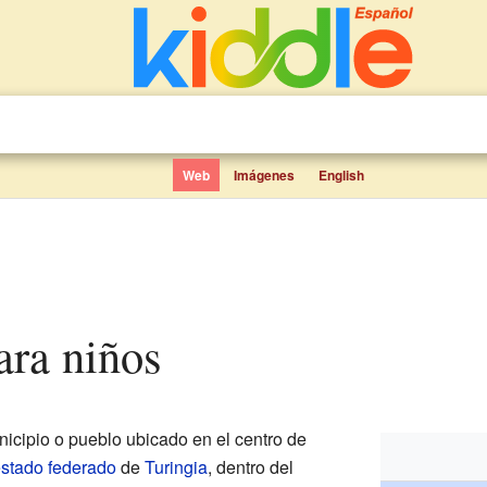
Web
Imágenes
English
para niños
cipio o pueblo ubicado en el centro de
stado federado
de
Turingia
, dentro del