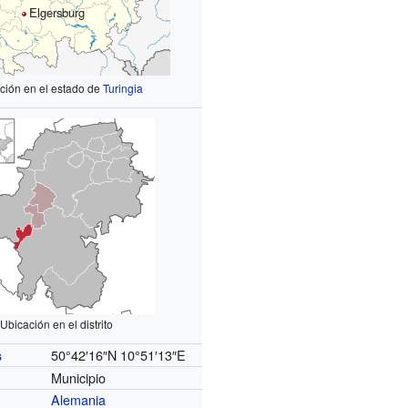
Elgersburg
ción en el estado de
Turingia
Ubicación en el distrito
50°42′16″N
10°51′13″E
s
Municipio
Alemania