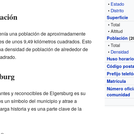
•
Estado
•
Distrito
lación
Superficie
• Total
• Altitud
 tenía una población de aproximadamente
Población
(2
 es de unos 9,49 kilómetros cuadrados. Esto
• Total
una densidad de población de alrededor de
•
Densidad
uadrado.
Huso horari
Código posta
sburg
Prefijo telef
Matrícula
Número ofici
ntes y reconocibles de Elgersburg es su
comunidad
 es un símbolo del municipio y atrae a
 larga historia y es una parte clave de la
es