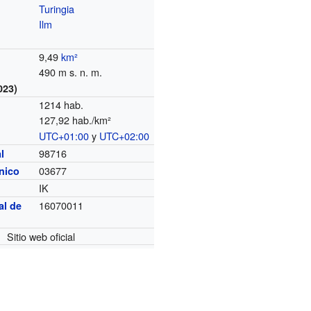
Turingia
Ilm
9,49
km²
490 m s. n. m.
023)
1214 hab.
127,92 hab./km²
UTC+01:00
y
UTC+02:00
o
98716
l
03677
ónico
IK
16070011
al de
Sitio web oficial