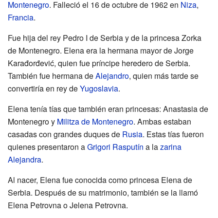
Montenegro
. Falleció el 16 de octubre de 1962 en
Niza
,
Francia
.
Fue hija del rey Pedro I de Serbia y de la princesa Zorka
de Montenegro. Elena era la hermana mayor de Jorge
Karađorđević, quien fue príncipe heredero de Serbia.
También fue hermana de
Alejandro
, quien más tarde se
convertiría en rey de
Yugoslavia
.
Elena tenía tías que también eran princesas: Anastasia de
Montenegro y
Militza de Montenegro
. Ambas estaban
casadas con grandes duques de
Rusia
. Estas tías fueron
quienes presentaron a
Grigori Rasputín
a la
zarina
Alejandra
.
Al nacer, Elena fue conocida como princesa Elena de
Serbia. Después de su matrimonio, también se la llamó
Elena Petrovna o Jelena Petrovna.