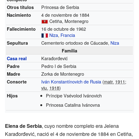
Princesa de Serbia
Otros títulos
4 de noviembre de 1884
Nacimiento
Cetiña, Montenegro
16 de octubre de 1962
Fallecimiento
Niza
,
Francia
Cementerio ortodoxo de Cáucade,
Niza
Sepultura
Familia
Karađorđević
Casa real
Pedro I de Serbia
Padre
Zorka de Montenegro
Madre
Iván Konstantínovich de Rusia
(
matr.
1911
;
Consorte
viu.
1918
)
Príncipe Vsévolod Ivánovich
Hijos
Princesa Catalina Ivánovna
Elena de Serbia
, cuyo nombre completo era Jelena
Karađorđević, nació el 4 de noviembre de 1884 en Cetiña,