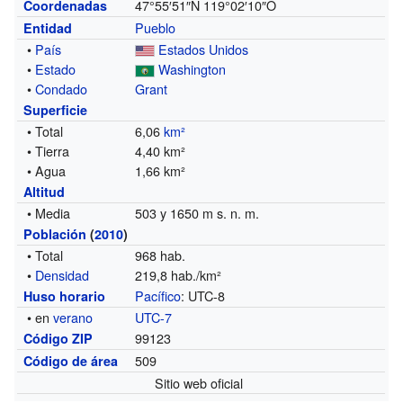
47°55′51″N
119°02′10″O
Coordenadas
Pueblo
Entidad
•
País
Estados Unidos
•
Estado
Washington
•
Condado
Grant
Superficie
• Total
6,06
km²
• Tierra
4,40 km²
• Agua
1,66 km²
Altitud
• Media
503 y 1650 m s. n. m.
Población
(
2010
)
• Total
968 hab.
•
Densidad
219,8 hab./km²
Pacífico
: UTC-8
Huso horario
• en
verano
UTC-7
99123
Código ZIP
509
Código de área
Sitio web oficial