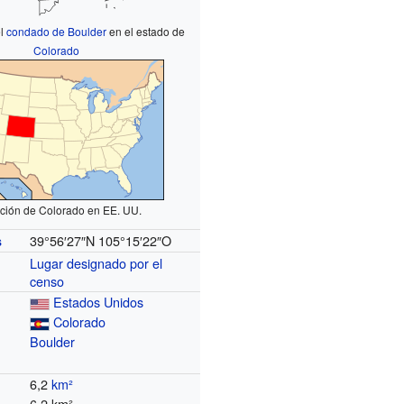
el
condado de Boulder
en el estado de
Colorado
ción de Colorado en EE. UU.
39°56′27″N
105°15′22″O
s
Lugar designado por el
censo
Estados Unidos
Colorado
Boulder
6,2
km²
6,2 km²