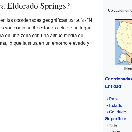
ra Eldorado Springs?
Ubicación en 
 en las coordenadas geográficas 39°56′27″N
s son como la dirección exacta de un lugar
ra en una zona con una altitud media de
mar, lo que la sitúa en un entorno elevado y
Ubica
Coordenada
Entidad
•
País
•
Estado
•
Condado
Superficie
• Total
• Tierra