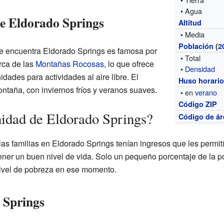
• Agua
de Eldorado Springs
Altitud
• Media
Población
(
2
e encuentra Eldorado Springs es famosa por
• Total
rca de las
Montañas Rocosas
, lo que ofrece
•
Densidad
dades para actividades al aire libre. El
Huso horari
ontaña, con inviernos fríos y veranos suaves.
• en
verano
Código ZIP
idad de Eldorado Springs?
Código de ár
las familias en Eldorado Springs tenían ingresos que les permi
ener un buen nivel de vida. Solo un pequeño porcentaje de la p
nivel de pobreza en ese momento.
 Springs