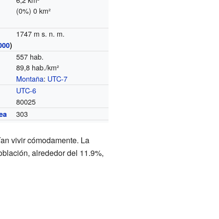
(0%) 0 km²
1747 m s. n. m.
000
)
557 hab.
89,8 hab./km²
Montaña
:
UTC-7
o
UTC-6
80025
303
ea
tían vivir cómodamente. La
oblación, alrededor del 11.9%,