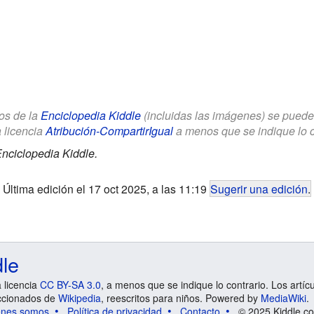
los de la
Enciclopedia Kiddle
(incluidas las imágenes) se puede u
a licencia
Atribución-CompartirIgual
a menos que se indique lo con
nciclopedia Kiddle.
Última edición el 17 oct 2025, a las 11:19
Sugerir una edición
.
dle
a licencia
CC BY-SA 3.0
, a menos que se indique lo contrario. Los artíc
ccionados de
Wikipedia
, reescritos para niños. Powered by
MediaWiki
.
énes somos
Política de privacidad
Contacto
© 2025 Kiddle.co