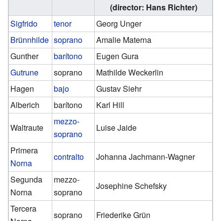
(director: Hans Richter)
Sigfrido
tenor
Georg Unger
Brünnhilde
soprano
Amalie Materna
Gunther
barítono
Eugen Gura
Gutrune
soprano
Mathilde Weckerlin
Hagen
bajo
Gustav Siehr
Alberich
barítono
Karl Hill
mezzo-
Waltraute
Luise Jaide
soprano
Primera
contralto
Johanna Jachmann-Wagner
Norna
Segunda
mezzo-
Josephine Schefsky
Norna
soprano
Tercera
soprano
Friederike Grün