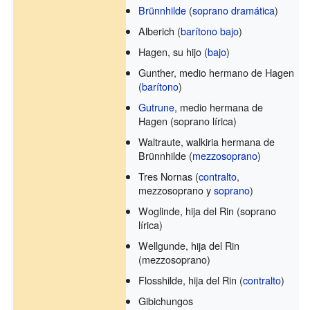
Brünnhilde
(
soprano dramática
)
Alberich (
barítono bajo
)
Hagen, su hijo (
bajo
)
Gunther, medio hermano de Hagen
(
barítono
)
Gutrune
, medio hermana de
Hagen (soprano lírica)
Waltraute, walkiria hermana de
Brünnhilde (
mezzosoprano
)
Tres Nornas (
contralto
,
mezzosoprano y
soprano
)
Woglinde, hija del Rin (soprano
lírica)
Wellgunde, hija del Rin
(mezzosoprano)
Flosshilde, hija del Rin (
contralto
)
Gibichungos