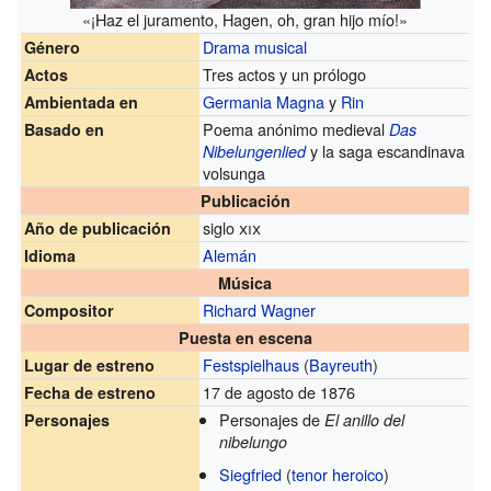
«¡Haz el juramento, Hagen, oh, gran hijo mío!»
Drama musical
Género
Tres actos y un prólogo
Actos
Germania Magna
y
Rin
Ambientada en
Poema anónimo medieval
Basado en
Das
y la saga escandinava
Nibelungenlied
volsunga
Publicación
siglo
xix
Año de publicación
Alemán
Idioma
Música
Richard Wagner
Compositor
Puesta en escena
Festspielhaus
(
Bayreuth
)
Lugar de estreno
17 de agosto de 1876
Fecha de estreno
Personajes de
Personajes
El anillo del
nibelungo
Siegfried
(
tenor heroico
)