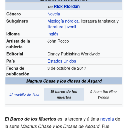
de
Rick Riordan
Novela
Género
Mitología nórdica
, literatura fantástica y
Subgénero
literatura juvenil
Inglés
Idioma
John Rocco
Artista de la
cubierta
Disney Publishing Worldwide
Editorial
Estados Unidos
País
3 de octubre de 2017
Fecha de
publicación
Magnus Chase y los dioses de Asgard
El barco de los
9 From the Nine
El martillo de Thor
muertos
Worlds
El Barco de los Muertos
es la tercera y última
novela
de
la serie
Magnus Chase y los Dioses de Asgard
. Fue