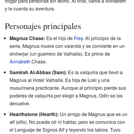
hogar para personas sin techo. Al final, llama a Annabeth
y le cuenta su aventura.
Personajes principales
Magnus Chase:
Es el hijo de
Frey
. Al principio de la
serie, Magnus muere con valentía y se convierte en un
einherjar (un guerrero de Valhalla). Es primo de
Annabeth
Chase.
Samirah Al-Abbas
(Sam):
Es la valquiria que llevó a
Magnus al Hotel Valhalla. Es hija de Loki y una
musulmana practicante. Aunque al principio pierde sus
poderes de valquiria por elegir a Magnus, Odín se los
devuelve.
Hearthstone (Hearth):
Un amigo de Magnus que es un
alf (elfo). No puede oír ni hablar, pero se comunica con
el Lenguaje de Signos Alf y leyendo los labios. Tuvo