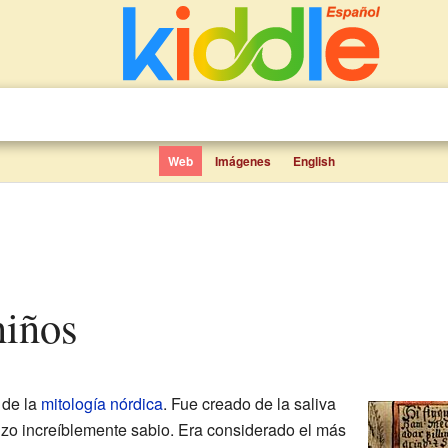
Web
Imágenes
English
niños
 de la
mitología nórdica
. Fue creado de la saliva
hizo increíblemente sabio. Era considerado el más