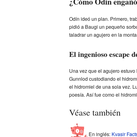
¿Cómo Odín engañó
Odín ideó un plan. Primero, tra
pidió a Baugi un pequeño sorbo
taladrar un agujero en la mont
El ingenioso escape 
Una vez que el agujero estuvo l
Gunnlod custodiando el hidromi
el hidromiel de una sola vez. L
poesía. Así fue como el hidromie
Véase también
En inglés:
Kvasir Facts