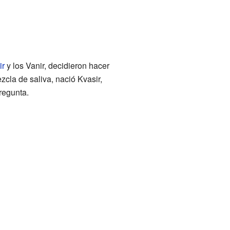
ir
y los Vanir, decidieron hacer
cla de saliva, nació Kvasir,
regunta.