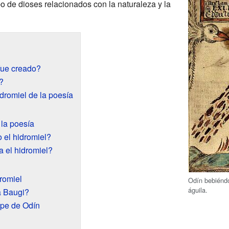
po de dioses relacionados con la naturaleza y la
fue creado?
?
idromiel de la poesía
 la poesía
 el hidromiel?
 el hidromiel?
romiel
Odín bebiéndo
águila.
 Baugi?
ape de Odín