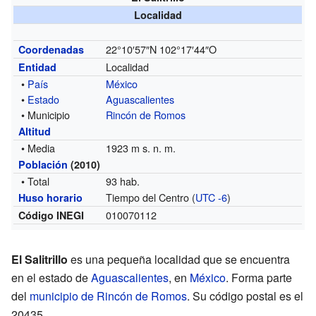
Localidad
22°10′57″N
102°17′44″O
Coordenadas
Localidad
Entidad
•
País
México
•
Estado
Aguascalientes
• Municipio
Rincón de Romos
Altitud
• Media
1923 m s. n. m.
Población
(2010)
• Total
93 hab.
Tiempo del Centro (
UTC -6
)
Huso horario
010070112
Código INEGI
El Salitrillo
es una pequeña localidad que se encuentra
en el estado de
Aguascalientes
, en
México
. Forma parte
del
municipio de Rincón de Romos
. Su código postal es el
20435.