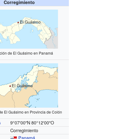
Corregimiento
El Guásimo
ación de El Guásimo en Panamá
El Guásimo
de El Guásimo en Provincia de Colón
9°07′00″N
80°12′00″O
s
Corregimiento
Panamá