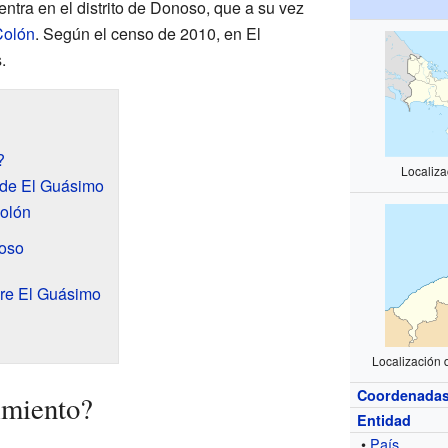
entra en el distrito de Donoso, que a su vez
Colón
. Según el censo de 2010, en El
.
?
Localiz
 de El Guásimo
Colón
noso
bre El Guásimo
Localización 
Coordenada
imiento?
Entidad
•
País