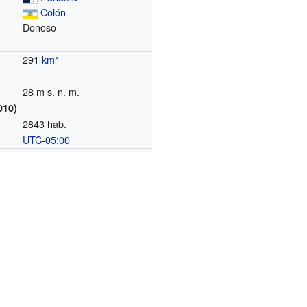
Colón
Donoso
291
km²
28 m s. n. m.
010)
2843 hab.
UTC-05:00
o