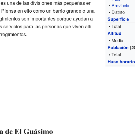
es una de las divisiones más pequeñas en
•
Provincia
io. Piensa en ello como un barrio grande o una
• Distrito
gimientos son importantes porque ayudan a
Superficie
s servicios para las personas que viven allí.
• Total
Altitud
rregimientos.
• Media
Población
(2
• Total
Huso horari
ca de El Guásimo