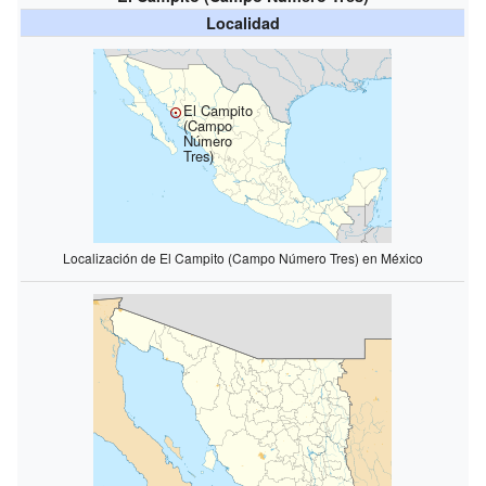
Localidad
El Campito
(Campo
Número
Tres)
Localización de El Campito (Campo Número Tres) en México