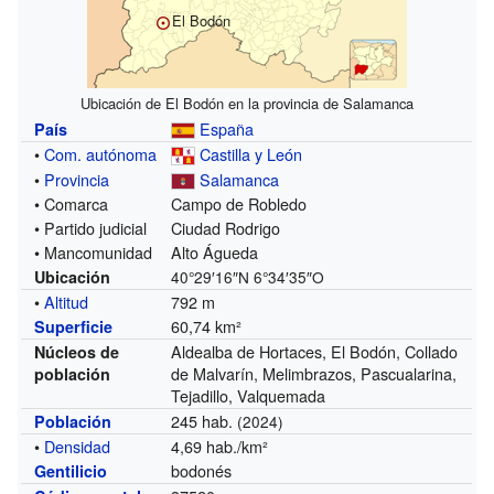
El Bodón
Ubicación de El Bodón en la provincia de Salamanca
España
País
•
Com. autónoma
Castilla y León
•
Provincia
Salamanca
• Comarca
Campo de Robledo
• Partido judicial
Ciudad Rodrigo
• Mancomunidad
Alto Águeda
Ubicación
40°29′16″N
6°34′35″O
•
Altitud
792 m
60,74 km²
Superficie
Aldealba de Hortaces, El Bodón, Collado
Núcleos de
de Malvarín, Melimbrazos, Pascualarina,
población
Tejadillo, Valquemada
245 hab.
Población
(2024)
•
Densidad
4,69 hab./km²
bodonés
Gentilicio