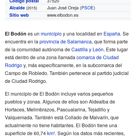
37520
Código postal
Juan José Oreja (
PSOE
)
Alcalde
(2015)
www.elbodon.es
Sitio web
El Bodón
es un
municipio
y una localidad en
España
. Se
encuentra en la
provincia de Salamanca
, que forma parte
de la comunidad autónoma de
Castilla y León
. Este lugar
está dentro de una zona llamada
comarca de Ciudad
Rodrigo
y, más específicamente, en la subcomarca del
Campo de Robledo. También pertenece al partido judicial
de Ciudad Rodrigo.
El municipio de El Bodón incluye varios pequeños
pueblos y zonas. Algunos de ellos son Aldealba de
Hortaces, Melimbrazos, Pascualarina, Tejadillo y
Valquemada. También está Collado de Malvarín, que
actualmente no tiene habitantes. El Bodón tiene una
superficie de 60,74
km²
. Según los datos más recientes,