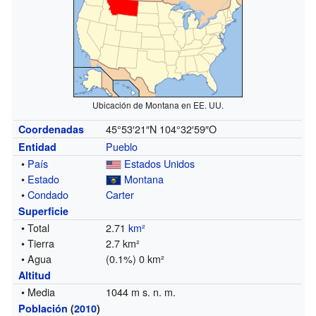
Ubicación de Montana en EE. UU.
45°53′21″N
104°32′59″O
Coordenadas
Pueblo
Entidad
•
País
Estados Unidos
•
Estado
Montana
•
Condado
Carter
Superficie
• Total
2.71
km²
• Tierra
2.7 km²
• Agua
(0.1%) 0 km²
Altitud
• Media
1044 m s. n. m.
Población
(
2010
)