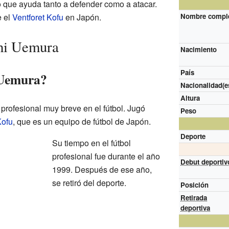
 que ayuda tanto a defender como a atacar.
e el
Ventforet Kofu
en Japón.
Nombre compl
chi Uemura
Nacimiento
País
 Uemura?
Nacionalidad(e
Altura
profesional muy breve en el fútbol. Jugó
Peso
Kofu
, que es un equipo de fútbol de Japón.
Deporte
Su tiempo en el fútbol
profesional fue durante el año
Debut deportiv
1999. Después de ese año,
se retiró del deporte.
Posición
Retirada
deportiva