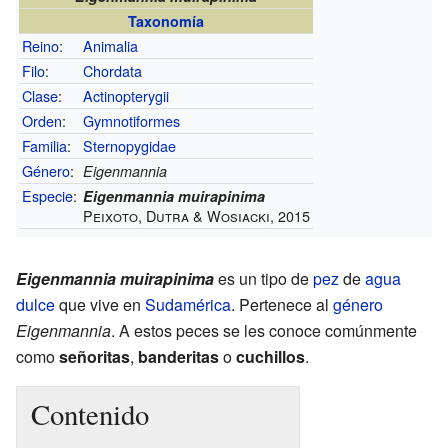
Taxonomía
Reino
:
Animalia
Filo
:
Chordata
Clase
:
Actinopterygii
Orden
:
Gymnotiformes
Familia
:
Sternopygidae
Género
:
Eigenmannia
Especie
:
Eigenmannia muirapinima
Peixoto, Dutra & Wosiacki, 2015
Eigenmannia muirapinima
es un tipo de
pez
de
agua
dulce
que vive en
Sudamérica
. Pertenece al
género
Eigenmannia
. A estos peces se les conoce comúnmente
como
señoritas
,
banderitas
o
cuchillos
.
Contenido