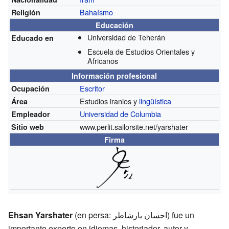
Bahaísmo
Religión
Educación
Universidad de Teherán
Educado en
Escuela de Estudios Orientales y
Africanos
Información profesional
Escritor
Ocupación
Estudios iranios y
lingüística
Área
Universidad de Columbia
Empleador
www.perlit.sailorsite.net/yarshater
Sitio web
Firma
Ehsan Yarshater
(en persa: احسان يارشاطر) fue un
importante experto en idiomas, historiador, autor y