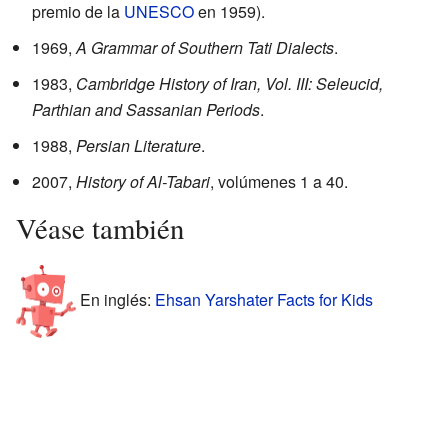
premio de la
UNESCO
en 1959).
1969,
A Grammar of Southern Tati Dialects
.
1983,
Cambridge History of Iran, Vol. III: Seleucid,
Parthian and Sassanian Periods
.
1988,
Persian Literature
.
2007,
History of Al-Tabari
, volúmenes 1 a 40.
Véase también
En inglés:
Ehsan Yarshater Facts for Kids