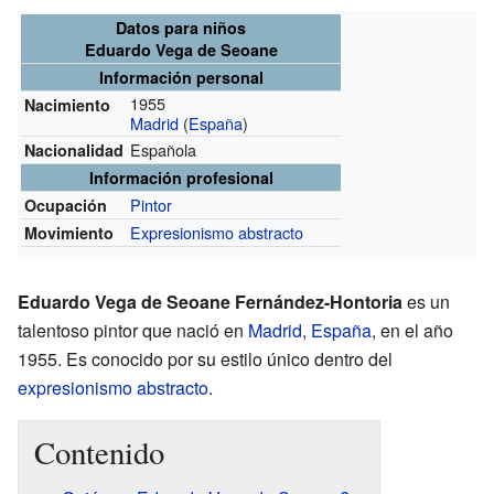
Datos para niños
Eduardo Vega de Seoane
Información personal
1955
Nacimiento
Madrid
(
España
)
Española
Nacionalidad
Información profesional
Pintor
Ocupación
Expresionismo abstracto
Movimiento
Eduardo Vega de Seoane Fernández-Hontoria
es un
talentoso pintor que nació en
Madrid
,
España
, en el año
1955. Es conocido por su estilo único dentro del
expresionismo abstracto
.
Contenido