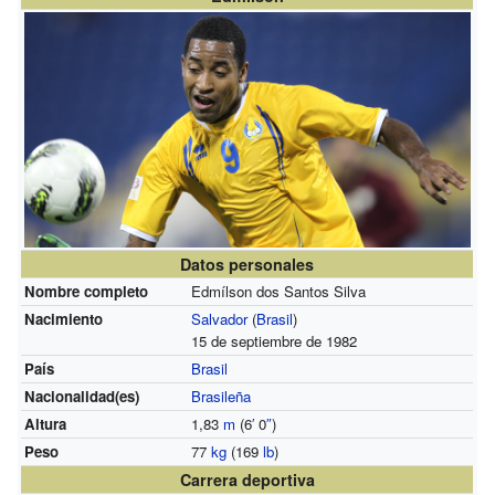
Datos personales
Nombre completo
Edmílson dos Santos Silva
Nacimiento
Salvador
(
Brasil
)
15 de septiembre de 1982
País
Brasil
Nacionalidad(es)
Brasileña
Altura
1,83
m
(6
′
0
″
)
Peso
77
kg
(169
lb
)
Carrera deportiva