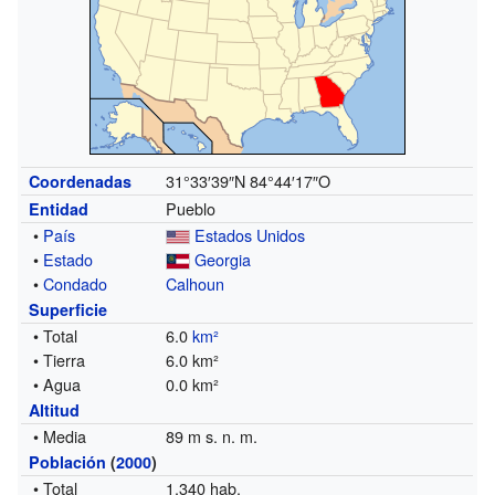
31°33′39″N
84°44′17″O
Coordenadas
Pueblo
Entidad
•
País
Estados Unidos
•
Estado
Georgia
•
Condado
Calhoun
Superficie
• Total
6.0
km²
• Tierra
6.0 km²
• Agua
0.0 km²
Altitud
• Media
89 m s. n. m.
Población
(
2000
)
• Total
1,340 hab.