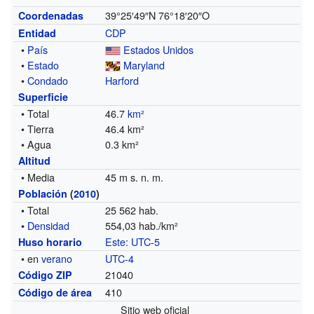
39°25′49″N
76°18′20″O
Coordenadas
CDP
Entidad
•
País
Estados Unidos
•
Estado
Maryland
•
Condado
Harford
Superficie
• Total
46.7
km²
• Tierra
46.4 km²
• Agua
0.3 km²
Altitud
• Media
45 m s. n. m.
Población
(
2010
)
• Total
25 562 hab.
•
Densidad
554,03 hab./km²
Este
:
UTC-5
Huso horario
• en
verano
UTC-4
21040
Código ZIP
410
Código de área
Sitio web oficial