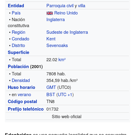
Parroquia civil
y
villa
Entidad
•
País
Reino Unido
• Nación
Inglaterra
constitutiva
•
Región
Sudeste de Inglaterra
•
Condado
Kent
•
Distrito
Sevenoaks
Superficie
• Total
22.02
km²
Población
(2001)
• Total
7808 hab.
•
Densidad
354,59 hab./km²
GMT
(UTC0)
Huso horario
• en
verano
BST
(
UTC +1
)
TN8
Código postal
01732
Prefijo telefónico
Sitio web oficial
Edenbridge
es una pequeña localidad que se encuentra