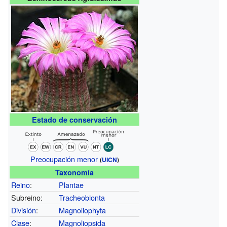
Estado de conservación
Preocupación menor
(
UICN
)
Taxonomía
Reino
:
Plantae
Subreino:
Tracheobionta
División
:
Magnoliophyta
Clase
:
Magnoliopsida