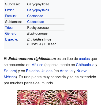
Subclase:
Caryophyllidae
Orden
:
Caryophyllales
Familia
:
Cactaceae
Subfamilia:
Cactoideae
Tribu
:
Pachycereeae
Género
:
Echinocereus
Especie
:
E. rigidissimus
(Engelm.) F.Haage
El
Echinocereus rigidissimus
es un tipo de
cactus
que
se encuentra en
México
(especialmente en
Chihuahua
y
Sonora
) y en
Estados Unidos
(en
Arizona
y
Nuevo
México
). Es una planta muy conocida y se ha extendido
por muchas partes del mundo.