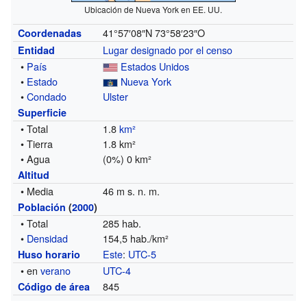
Ubicación de Nueva York en EE. UU.
41°57′08″N
73°58′23″O
Coordenadas
Lugar designado por el censo
Entidad
•
País
Estados Unidos
•
Estado
Nueva York
•
Condado
Ulster
Superficie
• Total
1.8
km²
• Tierra
1.8 km²
• Agua
(0%) 0 km²
Altitud
• Media
46 m s. n. m.
Población
(
2000
)
• Total
285 hab.
•
Densidad
154,5 hab./km²
Este
:
UTC-5
Huso horario
• en
verano
UTC-4
845
Código de área