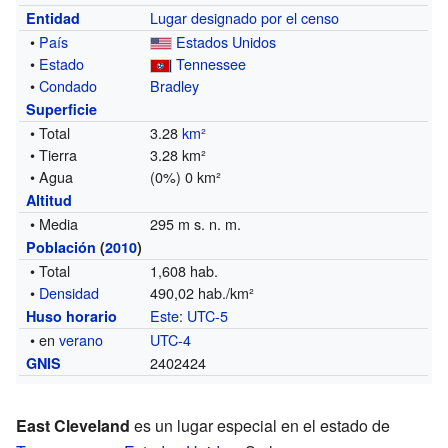
Lugar designado por el censo
Entidad
•
País
Estados Unidos
•
Estado
Tennessee
•
Condado
Bradley
Superficie
• Total
3.28
km²
• Tierra
3.28 km²
• Agua
(0%) 0 km²
Altitud
• Media
295 m s. n. m.
Población
(
2010
)
• Total
1,608 hab.
•
Densidad
490,02 hab./km²
Este
:
UTC-5
Huso horario
• en
verano
UTC-4
2402424
GNIS
East Cleveland
es un lugar especial en el estado de