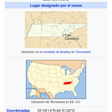
Lugar designado por el censo
East
Cleveland
Ubicación en el
condado de Bradley
en
Tennessee
Ubicación de Tennessee en EE. UU.
35°09′14″N
84°51′25″O
Coordenadas