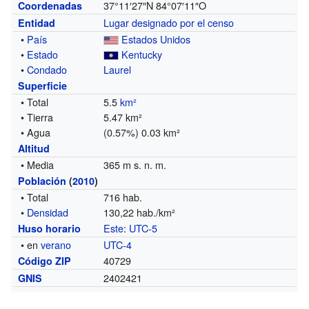
37°11′27″N
84°07′11″O
Coordenadas
Lugar designado por el censo
Entidad
•
País
Estados Unidos
•
Estado
Kentucky
•
Condado
Laurel
Superficie
• Total
5.5
km²
• Tierra
5.47 km²
• Agua
(0.57%) 0.03 km²
Altitud
• Media
365 m s. n. m.
Población
(
2010
)
• Total
716 hab.
•
Densidad
130,22 hab./km²
Este
:
UTC-5
Huso horario
• en
verano
UTC-4
40729
Código ZIP
2402421
GNIS