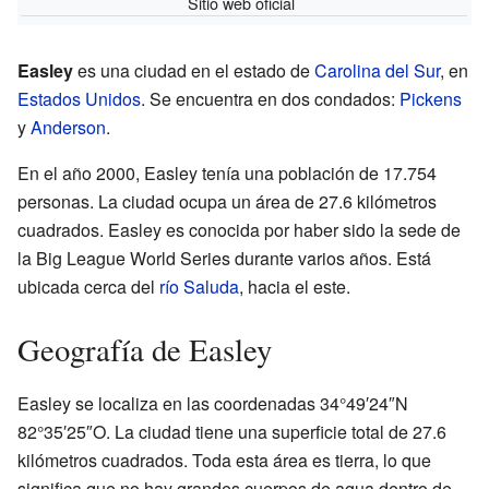
Sitio web oficial
Easley
es una ciudad en el estado de
Carolina del Sur
, en
Estados Unidos
. Se encuentra en dos condados:
Pickens
y
Anderson
.
En el año 2000, Easley tenía una población de 17.754
personas. La ciudad ocupa un área de 27.6 kilómetros
cuadrados. Easley es conocida por haber sido la sede de
la Big League World Series durante varios años. Está
ubicada cerca del
río Saluda
, hacia el este.
Geografía de Easley
Easley se localiza en las coordenadas 34°49′24″N
82°35′25″O. La ciudad tiene una superficie total de 27.6
kilómetros cuadrados. Toda esta área es tierra, lo que
significa que no hay grandes cuerpos de agua dentro de