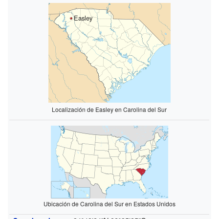
Easley
Localización de Easley en Carolina del Sur
Ubicación de Carolina del Sur en Estados Unidos