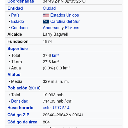
34°49′24″N
82°35′25″O
Coordenadas
Ciudad
Entidad
•
País
Estados Unidos
•
Estado
Carolina del Sur
•
Condado
Anderson
y
Pickens
Larry Bagwell
Alcalde
1874
Fundación
Superficie
• Total
27.6
km²
• Tierra
27.6 km²
• Agua
(0.0%) 0.0 km²
Altitud
• Media
329 m s. n. m.
Población
(
2010
)
• Total
19 993 hab.
•
Densidad
714,33 hab./km²
este
:
UTC-5
/
-4
Huso horario
29640–29642 y 29641
Código ZIP
864
Código de área