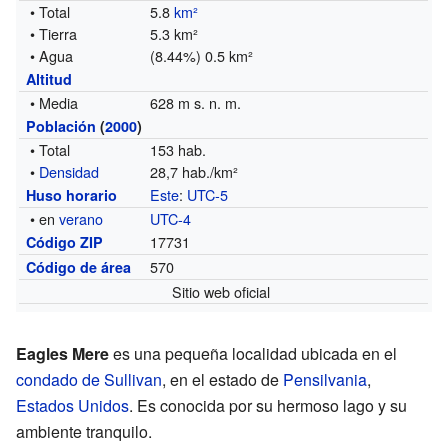
• Total
5.8
km²
• Tierra
5.3 km²
• Agua
(8.44%) 0.5 km²
Altitud
• Media
628 m s. n. m.
Población
(
2000
)
• Total
153 hab.
•
Densidad
28,7 hab./km²
Este
:
UTC-5
Huso horario
• en
verano
UTC-4
17731
Código ZIP
570
Código de área
Sitio web oficial
Eagles Mere
es una pequeña localidad ubicada en el
condado de Sullivan
, en el estado de
Pensilvania
,
Estados Unidos
. Es conocida por su hermoso lago y su
ambiente tranquilo.