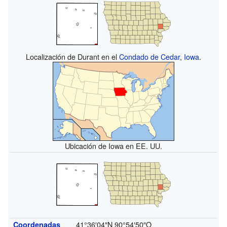
Localización de Durant en el
Condado de Cedar
,
Iowa
.
Ubicación de Iowa en EE. UU.
41°36′04″N
90°54′50″O
Coordenadas