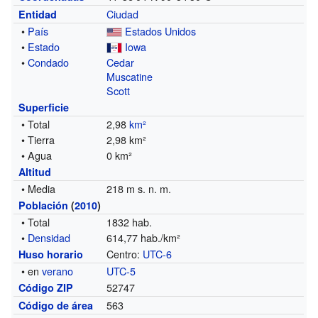
Ciudad
Entidad
•
País
Estados Unidos
•
Estado
Iowa
•
Condado
Cedar
Muscatine
Scott
Superficie
• Total
2,98
km²
• Tierra
2,98 km²
• Agua
0 km²
Altitud
• Media
218 m s. n. m.
Población
(
2010
)
• Total
1832 hab.
•
Densidad
614,77 hab./km²
Centro:
UTC-6
Huso horario
• en
verano
UTC-5
52747
Código ZIP
563
Código de área