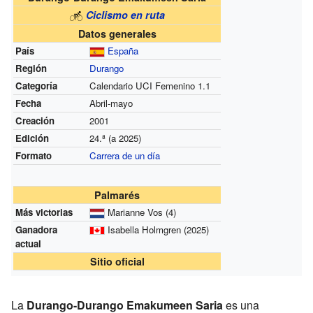
Ciclismo en ruta
Datos generales
País
España
Región
Durango
Categoría
Calendario UCI Femenino 1.1
Fecha
Abril-mayo
Creación
2001
Edición
24.ª (a 2025)
Formato
Carrera de un día
Palmarés
Más victorias
Marianne Vos (4)
Ganadora
Isabella Holmgren (2025)
actual
Sitio oficial
La
Durango-Durango Emakumeen Saria
es una