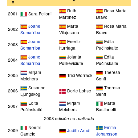
o
Ruth
Rosa María
2001
Sara Felloni
Martínez
Bravo
Joane
Marta
Rosa María
2002
Somarriba
Vilajosana
Bravo
Joane
Eneritz
Edita
2003
Somarriba
Iturriaga
Pučinskaitė
Joane
Jolanta
Edita
2004
Somarriba
Polikevičiūtė
Pučinskaitė
Mirjam
Theresa
2005
Trixi Worrack
Melchers
Senff
Susanne
Theresa
2006
Dorte Lohse
Ljungskog
Senff
Edita
Mirjam
Marta
2007
Pučinskaitė
Melchers
Bastianelli
2008
edición no realizada
Noemi
Emma
2009
Judith Arndt
Cantele
Johansson