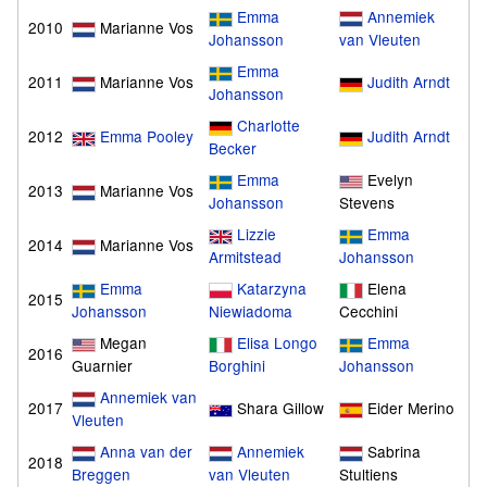
Emma
Annemiek
2010
Marianne Vos
Johansson
van Vleuten
Emma
2011
Marianne Vos
Judith Arndt
Johansson
Charlotte
2012
Emma Pooley
Judith Arndt
Becker
Emma
Evelyn
2013
Marianne Vos
Johansson
Stevens
Lizzie
Emma
2014
Marianne Vos
Armitstead
Johansson
Emma
Katarzyna
Elena
2015
Johansson
Niewiadoma
Cecchini
Megan
Elisa Longo
Emma
2016
Guarnier
Borghini
Johansson
Annemiek van
2017
Shara Gillow
Eider Merino
Vleuten
Anna van der
Annemiek
Sabrina
2018
Breggen
van Vleuten
Stultiens