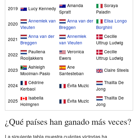
Amanda
Soraya
2019
Lucy Kennedy
Spratt
Paladin
Annemiek van
Anna van der
Elisa Longo
2020
Vleuten
Breggen
Borghini
Anna van der
Annemiek
Cecilie
2021
Breggen
van Vleuten
Uttrup Ludwig
Pauliena
Veronica
Cecilie
2022
Rooijakkers
Ewers
Uttrup Ludwig
Ashleigh
Ane
2023
Claire Steels
Moolman-Pasio
Santesteban
Cédrine
Thalita De
2024
Évita Muzic
Kerbaol
Jong
Isabella
Thalita De
2025
Évita Muzic
Holmgren
Jong
¿Qué países han ganado más veces?
La siguiente tabla muestra cuántas victorias ha