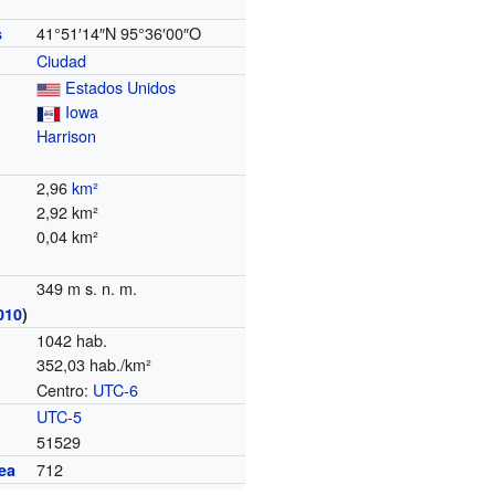
41°51′14″N
95°36′00″O
s
Ciudad
Estados Unidos
Iowa
Harrison
2,96
km²
2,92 km²
0,04 km²
349 m s. n. m.
010
)
1042 hab.
352,03 hab./km²
Centro:
UTC-6
o
UTC-5
51529
712
ea