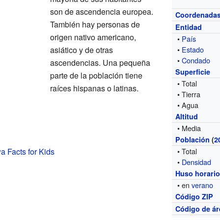
son de ascendencia europea.
Coordenada
También hay personas de
Entidad
origen nativo americano,
•
País
asiático y de otras
•
Estado
•
Condado
ascendencias. Una pequeña
Superficie
parte de la población tiene
• Total
raíces hispanas o latinas.
• Tierra
• Agua
Altitud
• Media
Población
(
2
a Facts for Kids
• Total
•
Densidad
Huso horari
• en
verano
Código ZIP
Código de ár