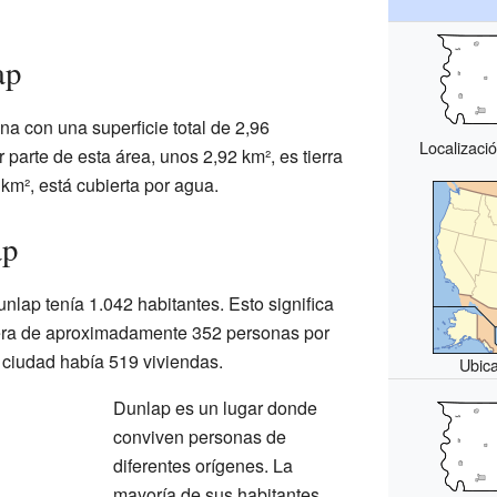
ap
a con una superficie total de 2,96
Localizaci
 parte de esta área, unos 2,92 km², es tierra
km², está cubierta por agua.
ap
nlap tenía 1.042 habitantes. Esto significa
era de aproximadamente 352 personas por
 ciudad había 519 viviendas.
Ubic
Dunlap es un lugar donde
conviven personas de
diferentes orígenes. La
mayoría de sus habitantes