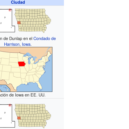
Ciudad
ón de Dunlap en el
Condado de
Harrison
,
Iowa
.
ación de Iowa en EE. UU.