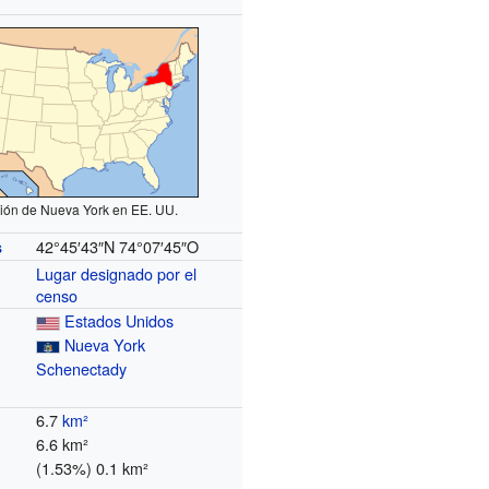
ión de Nueva York en EE. UU.
42°45′43″N
74°07′45″O
s
Lugar designado por el
censo
Estados Unidos
Nueva York
Schenectady
6.7
km²
6.6 km²
(1.53%) 0.1 km²