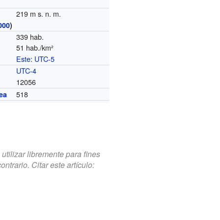
219 m s. n. m.
000
)
339 hab.
51 hab./km²
Este
:
UTC-5
o
UTC-4
12056
518
ea
tilizar libremente para fines
trario. Citar este artículo: