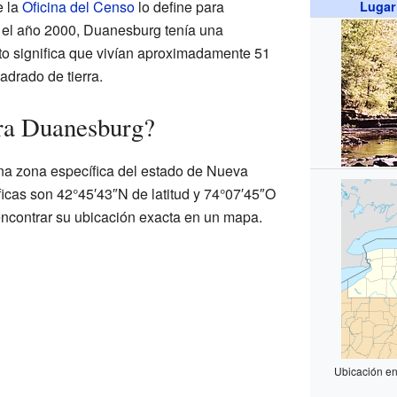
e la
Oficina del Censo
lo define para
Lugar
n el año 2000, Duanesburg tenía una
to significa que vivían aproximadamente 51
adrado de tierra.
ra Duanesburg?
a zona específica del estado de Nueva
cas son 42°45′43″N de latitud y 74°07′45″O
encontrar su ubicación exacta en un mapa.
Ubicación en