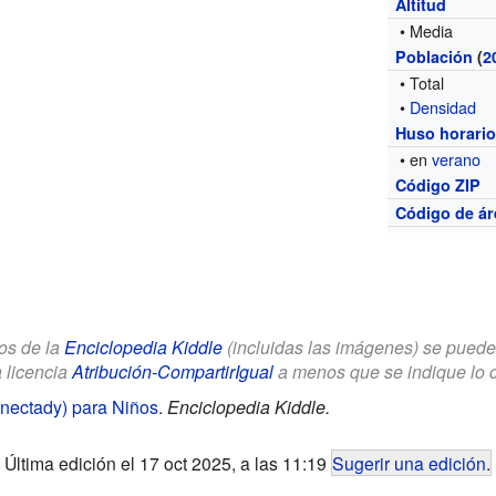
Altitud
• Media
Población
(
2
• Total
•
Densidad
Huso horari
• en
verano
Código ZIP
Código de ár
los de la
Enciclopedia Kiddle
(incluidas las imágenes) se puede u
a licencia
Atribución-CompartirIgual
a menos que se indique lo con
ectady) para Niños
.
Enciclopedia Kiddle.
Última edición el 17 oct 2025, a las 11:19
Sugerir una edición
.