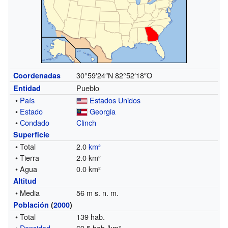
30°59′24″N
82°52′18″O
Coordenadas
Pueblo
Entidad
•
País
Estados Unidos
•
Estado
Georgia
•
Condado
Clinch
Superficie
• Total
2.0
km²
• Tierra
2.0 km²
• Agua
0.0 km²
Altitud
• Media
56 m s. n. m.
Población
(
2000
)
• Total
139 hab.
•
Densidad
69,5 hab./km²