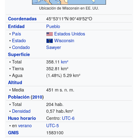
Ubicación de Wisconsin en EE. UU.
45°53′11″N
90°49′52″O
Coordenadas
Pueblo
Entidad
•
País
Estados Unidos
•
Estado
Wisconsin
•
Condado
Sawyer
Superficie
• Total
358.11
km²
• Tierra
352.81 km²
• Agua
(1.48%) 5.29 km²
Altitud
• Media
451 m s. n. m.
Población
(
2010
)
• Total
204 hab.
•
Densidad
0,57 hab./km²
Centro:
UTC-6
Huso horario
• en
verano
UTC-5
1583100
GNIS