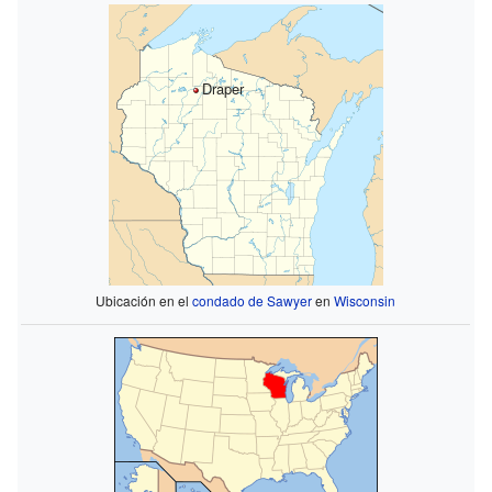
Draper
Ubicación en el
condado de Sawyer
en
Wisconsin