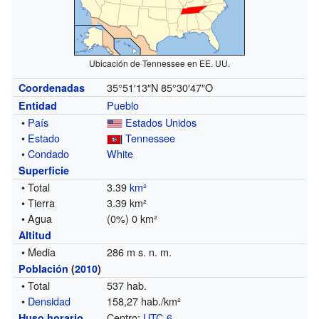
Ubicación de Tennessee en EE. UU.
35°51′13″N
85°30′47″O
Coordenadas
Pueblo
Entidad
•
País
Estados Unidos
•
Estado
Tennessee
•
Condado
White
Superficie
• Total
3.39
km²
• Tierra
3.39 km²
• Agua
(0%) 0 km²
Altitud
• Media
286 m s. n. m.
Población
(
2010
)
• Total
537 hab.
•
Densidad
158,27 hab./km²
Centro:
UTC-6
Huso horario