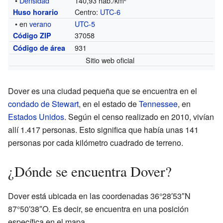
•
Densidad
140,93 hab./km²
Centro:
UTC-6
Huso horario
• en
verano
UTC-5
37058
Código ZIP
931
Código de área
Sitio web oficial
Dover es una ciudad pequeña que se encuentra en el
condado de Stewart
, en el estado de
Tennessee
, en
Estados Unidos
. Según el censo realizado en 2010, vivían
allí 1.417 personas. Esto significa que había unas 141
personas por cada kilómetro cuadrado de terreno.
¿Dónde se encuentra Dover?
Dover está ubicada en las coordenadas 36°28′53″N
87°50′38″O. Es decir, se encuentra en una posición
específica en el mapa.