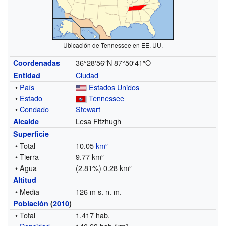
Ubicación de Tennessee en EE. UU.
36°28′56″N
87°50′41″O
Coordenadas
Ciudad
Entidad
•
País
Estados Unidos
•
Estado
Tennessee
•
Condado
Stewart
Lesa Fitzhugh
Alcalde
Superficie
• Total
10.05
km²
• Tierra
9.77 km²
• Agua
(2.81%) 0.28 km²
Altitud
• Media
126 m s. n. m.
Población
(
2010
)
• Total
1,417 hab.