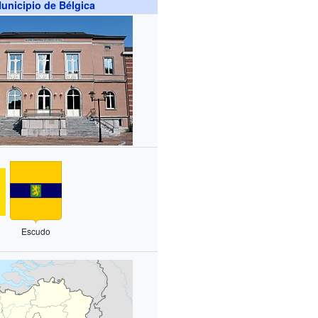
unicipio de Bélgica
Escudo