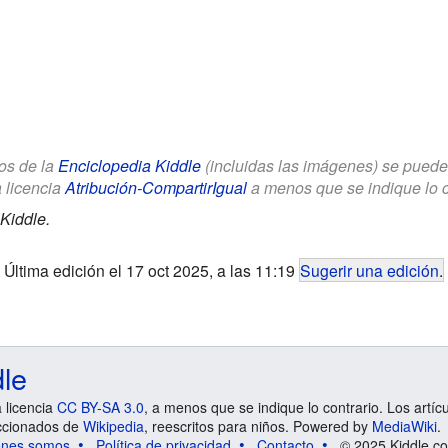
los de la
Enciclopedia Kiddle
(incluidas las imágenes) se puede u
a licencia
Atribución-CompartirIgual
a menos que se indique lo con
Kiddle.
Última edición el 17 oct 2025, a las 11:19
Sugerir una edición
.
dle
a licencia
CC BY-SA 3.0
, a menos que se indique lo contrario. Los artíc
ccionados de
Wikipedia
, reescritos para niños. Powered by
MediaWiki
.
énes somos
Política de privacidad
Contacto
© 2025 Kiddle.co