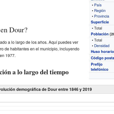
•
País
•
Región
•
Provincia
Superficie
 en Dour?
• Total
Población
(2
• Total
do a lo largo de los años. Aquí puedes ver
•
Densidad
o de habitantes en el municipio, incluyendo
Huso horari
 en 1977.
Código posta
Prefijo
telefónico
ión a lo largo del tiempo
volución demográfica de Dour entre 1846 y 2019