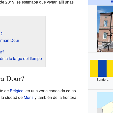
de 2019, se estimaba que vivían allí unas
M
r?
orman Dour
ur?
n a lo largo del tiempo
ra Dour?
Bandera
ste de
Bélgica
, en una zona conocida como
 la ciudad de
Mons
y también de la frontera