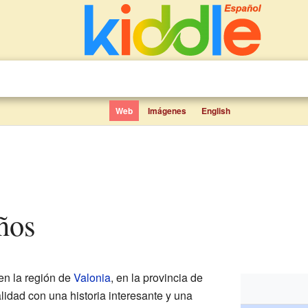
Web
Imágenes
English
iños
en la región de
Valonia
, en la provincia de
alidad con una historia interesante y una