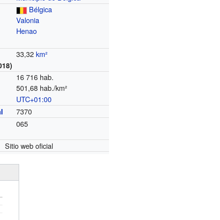
Bélgica
Valonia
Henao
33,32
km²
018)
16 716 hab.
501,68 hab./km²
UTC+01:00
o
7370
l
065
Sitio web oficial