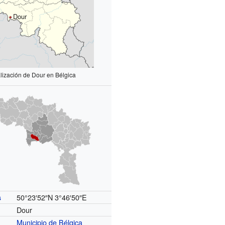
Dour
lización de Dour en Bélgica
50°23′52″N
3°46′50″E
s
Dour
Municipio de Bélgica