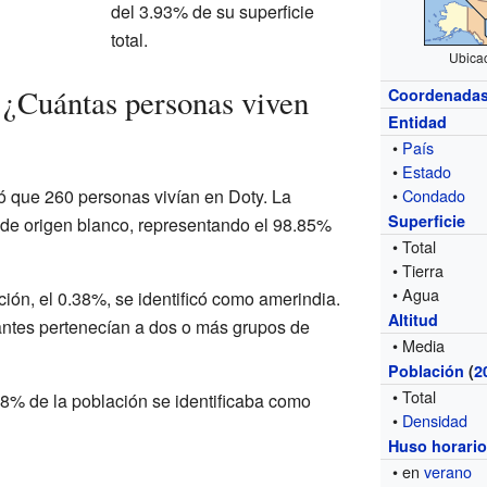
del 3.93% de su superficie
total.
Ubica
 ¿Cuántas personas viven
Coordenada
Entidad
•
País
•
Estado
tró que 260 personas vivían en Doty. La
•
Condado
Superficie
 de origen blanco, representando el 98.85%
• Total
• Tierra
• Agua
ión, el 0.38%, se identificó como amerindia.
Altitud
antes pertenecían a dos o más grupos de
• Media
Población
(
2
• Total
8% de la población se identificaba como
•
Densidad
Huso horari
• en
verano