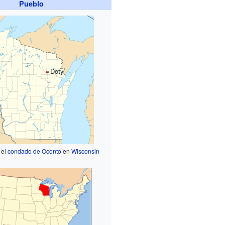
Pueblo
Doty
 el
condado de Oconto
en
Wisconsin