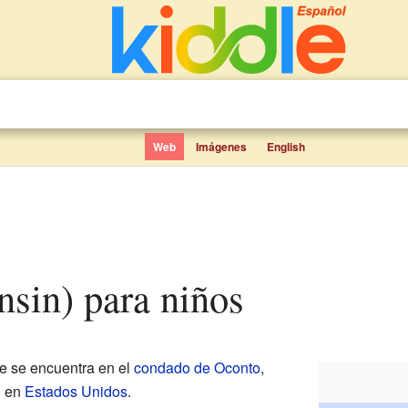
Web
Imágenes
English
nsin) para niños
 se encuentra en el
condado de Oconto
,
n
en
Estados Unidos
.