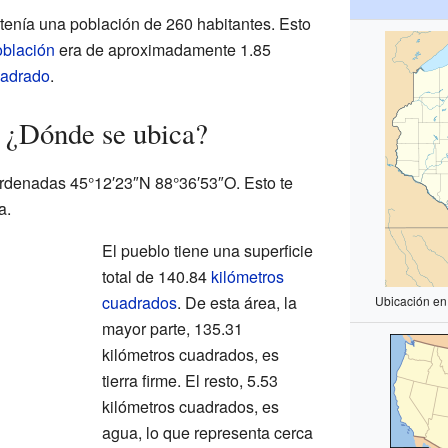
 tenía una población de 260 habitantes. Esto
oblación
era de aproximadamente 1.85
uadrado
.
 ¿Dónde se ubica?
ordenadas 45°12′23″N 88°36′53″O. Esto te
a.
El pueblo tiene una superficie
total de 140.84
kilómetros
cuadrados
. De esta área, la
Ubicación en
mayor parte, 135.31
kilómetros cuadrados, es
tierra firme. El resto, 5.53
kilómetros cuadrados, es
agua, lo que representa cerca