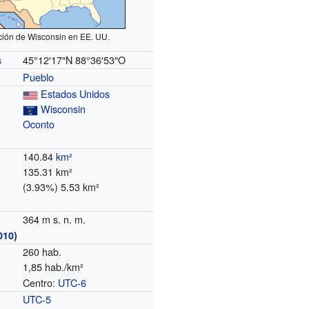
ción de Wisconsin en EE. UU.
45°12′17″N
88°36′53″O
s
Pueblo
Estados Unidos
Wisconsin
Oconto
140.84
km²
135.31 km²
(3.93%) 5.53 km²
364 m s. n. m.
010
)
260 hab.
1,85 hab./km²
Centro:
UTC-6
o
UTC-5