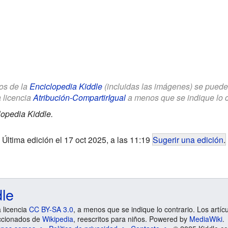
los de la
Enciclopedia Kiddle
(incluidas las imágenes) se puede u
a licencia
Atribución-CompartirIgual
a menos que se indique lo con
lopedia Kiddle.
Última edición el 17 oct 2025, a las 11:19
Sugerir una edición
.
dle
a licencia
CC BY-SA 3.0
, a menos que se indique lo contrario. Los artíc
ccionados de
Wikipedia
, reescritos para niños. Powered by
MediaWiki
.