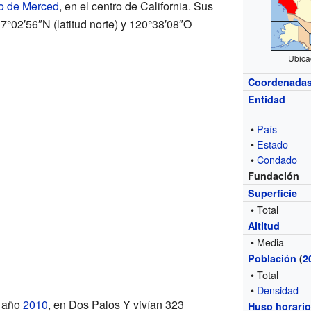
o de Merced
, en el centro de California. Sus
°02′56″N (latitud norte) y 120°38′08″O
Ubica
Coordenada
Entidad
•
País
•
Estado
•
Condado
Fundación
Superficie
• Total
Altitud
• Media
Población
(
2
• Total
•
Densidad
l año
2010
, en Dos Palos Y vivían 323
Huso horari