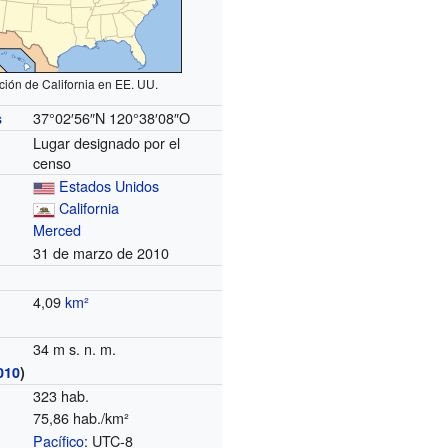
ción de California en EE. UU.
37°02′56″N
120°38′08″O
s
Lugar designado por el
censo
Estados Unidos
California
Merced
31 de marzo de 2010
4,09
km²
34 m s. n. m.
010
)
323 hab.
75,86 hab./km²
Pacífico
: UTC-8
o