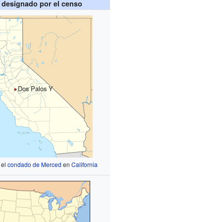
 designado por el censo
Dos Palos Y
 el
condado de Merced
en
California