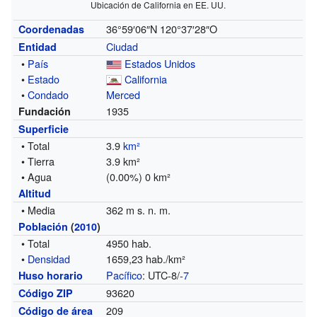
Ubicación de California en EE. UU.
36°59′06″N
120°37′28″O
Coordenadas
Ciudad
Entidad
•
País
Estados Unidos
•
Estado
California
•
Condado
Merced
1935
Fundación
Superficie
• Total
3.9
km²
• Tierra
3.9 km²
• Agua
(0.00%) 0 km²
Altitud
• Media
362 m s. n. m.
Población
(
2010
)
• Total
4950 hab.
•
Densidad
1659,23 hab./km²
Pacífico
: UTC-8/
-7
Huso horario
93620
Código ZIP
209
Código de área