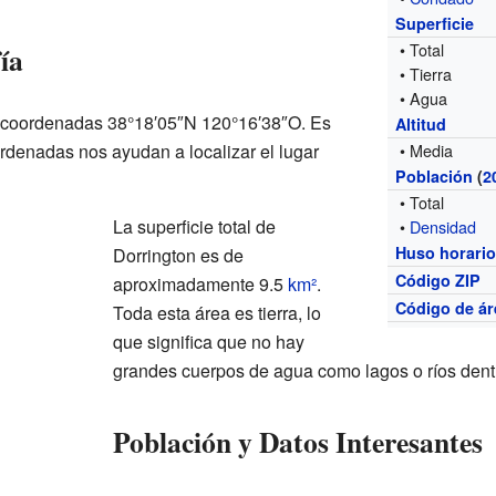
Superficie
• Total
ía
• Tierra
• Agua
s coordenadas 38°18′05″N 120°16′38″O. Es
Altitud
rdenadas nos ayudan a localizar el lugar
• Media
Población
(
2
• Total
La superficie total de
•
Densidad
Huso horari
Dorrington es de
Código ZIP
aproximadamente 9.5
km²
.
Código de ár
Toda esta área es tierra, lo
que significa que no hay
grandes cuerpos de agua como lagos o ríos dentro
Población y Datos Interesantes