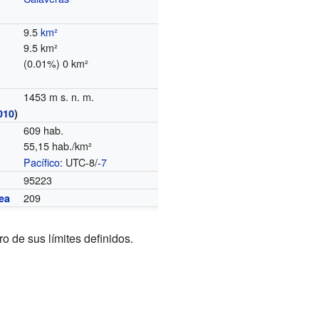
9.5
km²
9.5 km²
(0.01%) 0 km²
1453 m s. n. m.
010
)
609 hab.
55,15 hab./km²
Pacífico
: UTC-8/
-7
o
95223
209
ea
 de sus límites definidos.