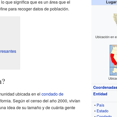
 lo que significa que es un área que el
Lugar
ine para recoger datos de población.
Ubicación en e
eresantes
n?
Ubica
Coordenada
munidad ubicada en el
condado de
Entidad
ifornia. Según el censo del año 2000, vivían
•
País
 una idea de su tamaño y de cuánta gente
•
Estado
•
Condado