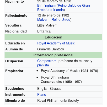
25 de febrero de 1898
Nacimiento
Birmingham
(
Reino Unido de Gran
Bretaña e Irlanda
)
12 de enero de 1982
Fallecimiento
Malvern
(
Reino Unido
)
Little Malvern
Sepultura
Británica
Nacionalidad
Educación
Royal Academy of Music
Educada en
Granville Bantock
Alumna de
Información profesional
Compositora
, profesora de música y
Ocupación
pianista
Royal Academy of Music
(1924-1970)
Empleador
Royal Birmingham
Conservatoire
(1950-1957)
English Strauss
Seudónimo
Piano
Instrumento
Royal Philharmonic Society
Miembro de