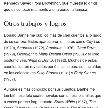
Kennedy Saved From Drowning", que muestra lo difícil
que es conocer realmente a una persona famosa.
Otros trabajos y logros
Donald Barthelme publicó más de cien cuentos a lo largo
de su carrera. Estos aparecieron en libros como
City Life
(1970),
Sadness
(1972),
Amateurs
(1976),
Great Days
(1979),
Overnight to Many Distant Cities
(1983) y el libro
póstumo
Teachings of Don B.
(1992). Muchos de estos
cuentos fueron revisados por él mismo para ser incluidos
en las colecciones
Sixty Stories
(1981) y
Forty Stories
(1987).
Aunque es más conocido por sus cuentos, Barthelme
también escribió cuatro novelas con un estilo similar, que
a veces parece fragmentado:
Snow White
(1967),
The
Dead Father
(1975),
Paradise
(1986) y
The King
(1990),