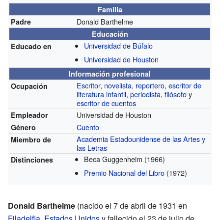
Familia
Donald Barthelme
Padre
Educación
Universidad de Búfalo
Educado en
Universidad de Houston
Información profesional
Escritor
,
novelista
,
reportero
,
escritor de
Ocupación
literatura infantil
,
periodista
,
filósofo
y
escritor de cuentos
Universidad de Houston
Empleador
Cuento
Género
Academia Estadounidense de las Artes y
Miembro de
las Letras
Beca Guggenheim
(1966)
Distinciones
Premio Nacional del Libro
(1972)
Donald Barthelme
(nacido el 7 de abril de 1931 en
Filadelfia
,
Estados Unidos
y fallecido el 23 de julio de