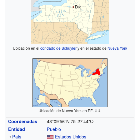
Dix
Ubicación en el
condado de Schuyler
y en el estado de
Nueva York
Ubicación de Nueva York en EE. UU.
43°09′56″N
75°27′44″O
Coordenadas
Pueblo
Entidad
•
País
Estados Unidos