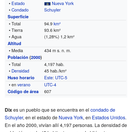
•
Estado
Nueva York
•
Condado
Schuyler
Superficie
• Total
94.9
km²
• Tierra
93.6 km²
• Agua
(1,28%) 1,2 km²
Altitud
• Media
434 m s. n. m.
Población
(
2000
)
• Total
4,197 hab.
•
Densidad
45 hab./km²
Este
:
UTC-5
Huso horario
• en
verano
UTC-4
607
Código de área
Dix
es un pueblo que se encuentra en el
condado de
Schuyler
, en el estado de
Nueva York
, en
Estados Unidos
.
En el año 2000, vivían allí 4,197 personas. La densidad de