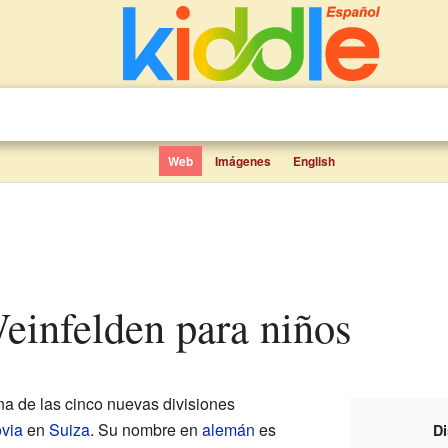
Web
Imágenes
English
 Weinfelden para niños
a de las cinco nuevas divisiones
via
en
Suiza
. Su nombre en
alemán
es
Di