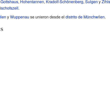
-Gottshaus
,
Hohentannen
,
Kradolf-Schönenberg
,
Sulgen
y
Zihls
Bischofszell
.
ilen
y
Wuppenau
se unieron desde el
distrito de Münchwilen
.
es