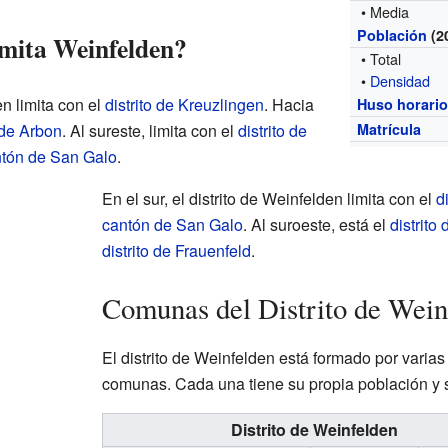
• Media
Población
(2
imita Weinfelden?
• Total
•
Densidad
en limita con el
distrito de Kreuzlingen
. Hacia
Huso horari
o de Arbon
. Al sureste, limita con el
distrito de
Matrícula
tón de San Galo
.
En el sur, el distrito de Weinfelden limita con el
d
cantón de San Galo
. Al suroeste, está el
distrito
distrito de Frauenfeld
.
Comunas del Distrito de Wein
El distrito de Weinfelden está formado por varia
comunas. Cada una tiene su propia población y s
Distrito de Weinfelden