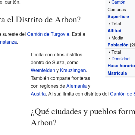
el cantón.
•
Cantón
Comunas
a el Distrito de Arbon?
Superficie
• Total
Altitud
te sureste del
Cantón de Turgovia
. Está a
• Media
nstanza
.
Población
(2
• Total
Limita con otros distritos
•
Densidad
dentro de Suiza, como
Huso horari
Weinfelden
y
Kreuzlingen
.
Matrícula
También comparte fronteras
con regiones de
Alemania
y
Austria
. Al sur, limita con distritos del
Cantón de 
¿Qué ciudades y pueblos forma
Arbon?