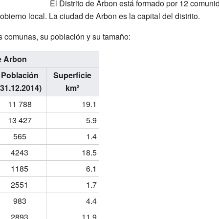
El Distrito de Arbon está formado por 12 comun
ierno local. La ciudad de Arbon es la capital del distrito.
as comunas, su población y su tamaño:
de Arbon
Población
Superficie
(31.12.2014)
km²
11 788
19.1
13 427
5.9
565
1.4
4243
18.5
1185
6.1
2551
1.7
983
4.4
2893
11.9