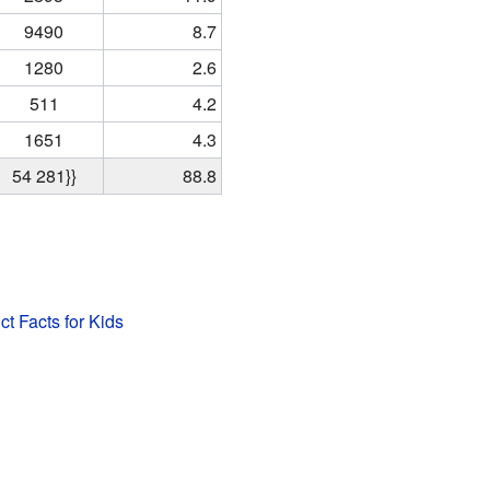
9490
8.7
1280
2.6
511
4.2
1651
4.3
54 281}}
88.8
ct Facts for Kids