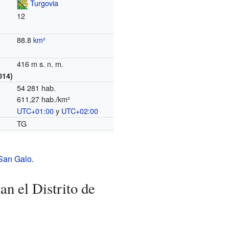
Turgovia
12
88.8
km²
416 m s. n. m.
014)
54 281 hab.
611,27 hab./km²
UTC+01:00
y
UTC+02:00
o
TG
San Galo
.
n el Distrito de