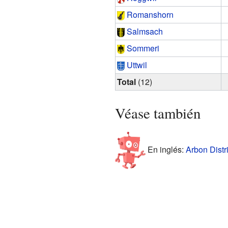
Romanshorn
Salmsach
Sommeri
Uttwil
Total
(12)
Véase también
En inglés:
Arbon Distri