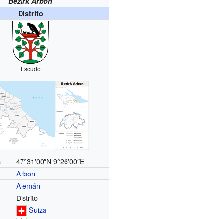
Bezirk Arbon
Distrito
Escudo
47°31′00″N
9°26′00″E
s
Arbon
Alemán
l
Distrito
Suiza