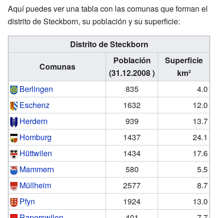
Aquí puedes ver una tabla con las comunas que forman el
distrito de Steckborn, su población y su superficie:
Distrito de Steckborn
Población
Superficie
Comunas
(31.12.2008 )
km²
Berlingen
835
4.0
Eschenz
1632
12.0
Herdern
939
13.7
Homburg
1437
24.1
Hüttwilen
1434
17.6
Mammern
580
5.5
Müllheim
2577
8.7
Pfyn
1924
13.0
Raperswilen
401
7.7