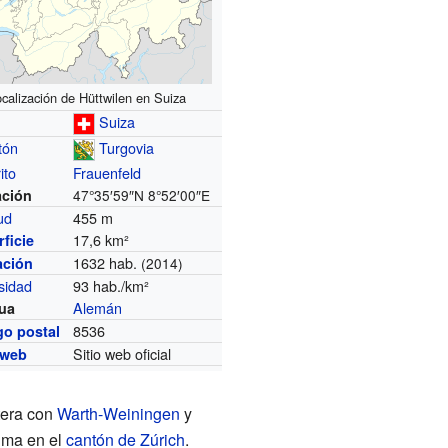
calización de Hüttwilen en Suiza
Suiza
tón
Turgovia
ito
Frauenfeld
ación
47°35′59″N
8°52′00″E
tud
455 m
17,6 km²
ficie
1632 hab.
ación
(2014)
sidad
93 hab./km²
Alemán
ua
8536
go postal
Sitio web oficial
 web
ntera con
Warth-Weiningen
y
tima en el
cantón de Zúrich
.