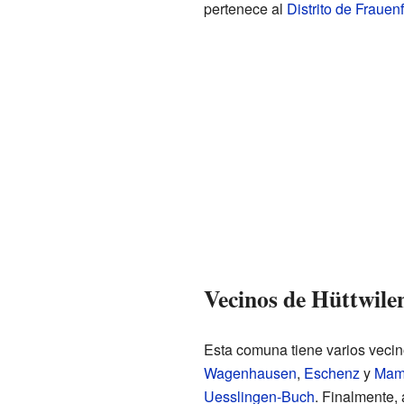
pertenece al
Distrito de Frauen
Vecinos de Hüttwile
Esta comuna tiene varios vecino
Wagenhausen
,
Eschenz
y
Mam
Uesslingen-Buch
. Finalmente,