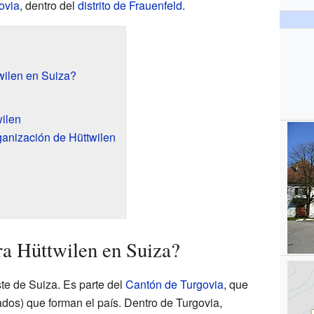
ovia
, dentro del
distrito de Frauenfeld
.
wilen en Suiza?
wilen
anización de Hüttwilen
a Hüttwilen en Suiza?
ste de Suiza. Es parte del
Cantón de Turgovia
, que
ados) que forman el país. Dentro de Turgovia,