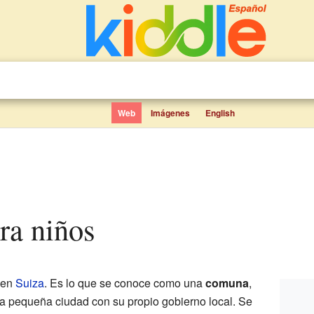
Web
Imágenes
English
ara niños
 en
Suiza
. Es lo que se conoce como una
comuna
,
a pequeña ciudad con su propio gobierno local. Se