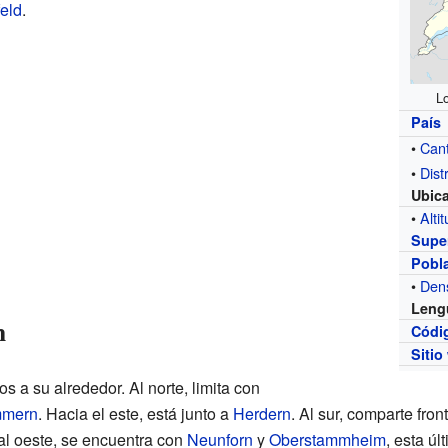
feld
.
Lo
País
•
Can
•
Distr
Ubic
•
Alti
Super
Pobl
•
Den
Leng
n
Códi
Sitio
s a su alrededor. Al norte, limita con
mern
. Hacia el este, está junto a
Herdern
. Al sur, comparte fro
 al oeste, se encuentra con
Neunforn
y
Oberstammheim
, esta úl