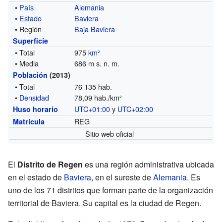
•
País
Alemania
•
Estado
Baviera
• Región
Baja Baviera
Superficie
• Total
975
km²
• Media
686 m s. n. m.
Población
(2013)
• Total
76 135 hab.
•
Densidad
78,09 hab./km²
UTC+01:00
y
UTC+02:00
Huso horario
REG
Matrícula
Sitio web oficial
El
Distrito de Regen
es una región administrativa ubicada
en el estado de
Baviera
, en el sureste de
Alemania
. Es
uno de los 71 distritos que forman parte de la organización
territorial de Baviera. Su capital es la ciudad de Regen.