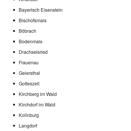
Bayerisch Eisenstein
Bischofsmais
Böbrach
Bodenmais
Drachselsried
Frauenau
Geiersthal
Gotteszell
Kirchberg im Wald
Kirchdorf im Wald
Kollnburg
Langdorf