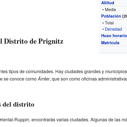
Altitud
• Media
Población
(2
• Total
•
Densidad
Huso horari
 Distrito de Prignitz
Matrícula
erentes tipos de comunidades. Hay ciudades grandes y municipi
que se conoce como
Ämter
, que son como oficinas administrativ
del distrito
 Oriental-Ruppin, encontrarás varias ciudades. Algunas de las m