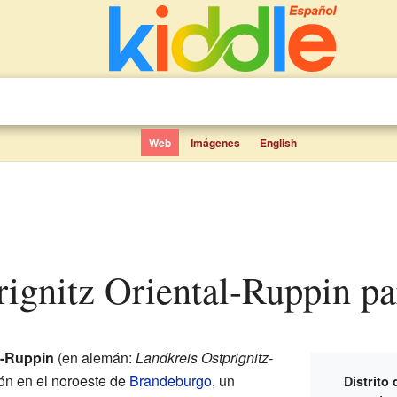
Web
Imágenes
English
 Prignitz Oriental-Ruppin p
al-Ruppin
(en alemán:
Landkreis Ostprignitz-
ión en el noroeste de
Brandeburgo
, un
Distrito