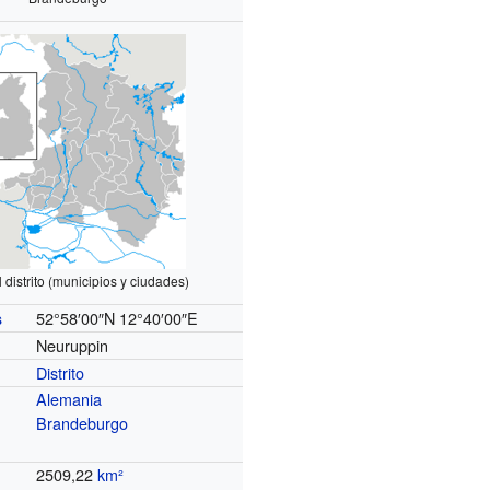
 distrito (municipios y ciudades)
52°58′00″N
12°40′00″E
s
Neuruppin
Distrito
Alemania
Brandeburgo
2509,22
km²