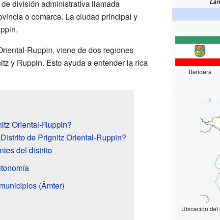
Lan
o de división administrativa llamada
vincia o comarca. La ciudad principal y
uppin.
z Oriental-Ruppin, viene de dos regiones
nitz y Ruppin. Esto ayuda a entender la rica
Bandera
nitz Oriental-Ruppin?
istrito de Prignitz Oriental-Ruppin?
es del distrito
utonomía
municipios (Ämter)
Ubicación del 