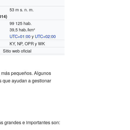
53 m s. n. m.
014)
99 125 hab.
39,5 hab./km²
UTC+01:00
y
UTC+02:00
o
KY, NP, OPR y WK
Sitio web oficial
os más pequeños. Algunos
as que ayudan a gestionar
ás grandes e importantes son: