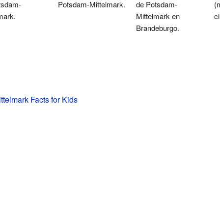
tsdam-
Potsdam-Mittelmark.
de Potsdam-
(
mark.
Mittelmark en
c
Brandeburgo.
telmark Facts for Kids