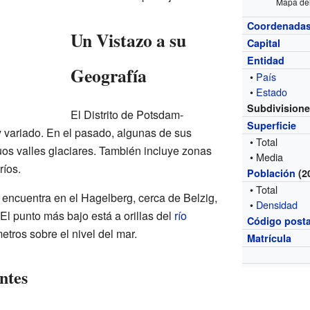
Mapa del
Coordenada
Un Vistazo a su
Capital
Entidad
Geografía
•
País
•
Estado
Subdivision
El Distrito de Potsdam-
Superficie
y variado. En el pasado, algunas de sus
• Total
uos valles glaciares. También incluye zonas
• Media
ríos.
Población
(2
• Total
se encuentra en el Hagelberg, cerca de Belzig,
•
Densidad
El punto más bajo está a orillas del
río
Código posta
metros sobre el nivel del mar.
Matrícula
ntes