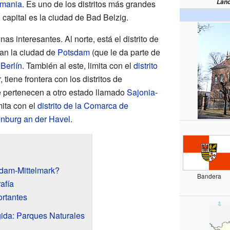
Land
emania
. Es uno de los distritos más grandes
capital es la ciudad de Bad Belzig.
onas interesantes. Al norte, está el distrito de
ran la ciudad de
Potsdam
(que le da parte de
e
Berlín
. También al este, limita con el
distrito
, tiene frontera con los distritos de
e pertenecen a otro estado llamado
Sajonia-
mita con el
distrito de la Comarca de
nburg an der Havel
.
sdam-Mittelmark?
Bandera
afía
ortantes
ida: Parques Naturales