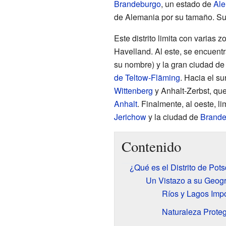
Brandeburgo
, un estado de
Al
de Alemania por su tamaño. Su 
Este distrito limita con varias z
Havelland. Al este, se encuent
su nombre) y la gran ciudad d
de Teltow-Fläming
. Hacia el sur
Wittenberg
y Anhalt-Zerbst, qu
Anhalt
. Finalmente, al oeste, li
Jerichow
y la ciudad de
Brande
Contenido
¿Qué es el Distrito de Pot
Un Vistazo a su Geogr
Ríos y Lagos Imp
Naturaleza Proteg