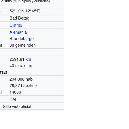
 distrito (municipios y ciudades)
52°12′N
12°45′E
s
Bad Belzig
Distrito
Alemania
Brandeburgo
38 gemeinden
es
2591,61
km²
40 m s. n. m.
012)
204 388 hab.
78,87 hab./km²
14806
l
PM
Sitio web oficial