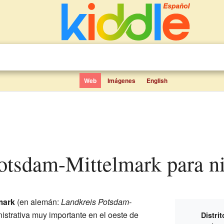
Web
Imágenes
English
 Potsdam-Mittelmark para n
mark
(en alemán:
Landkreis Potsdam-
istrativa muy importante en el oeste de
Distri