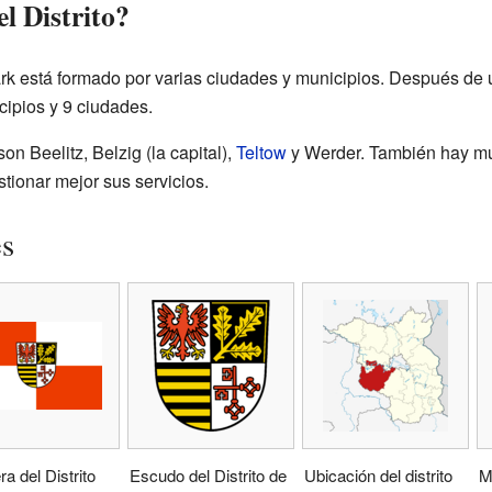
l Distrito?
ark está formado por varias ciudades y municipios. Después de 
cipios y 9 ciudades.
n Beelitz, Belzig (la capital),
Teltow
y Werder. También hay mu
tionar mejor sus servicios.
es
a del Distrito
Escudo del Distrito de
Ubicación del distrito
M